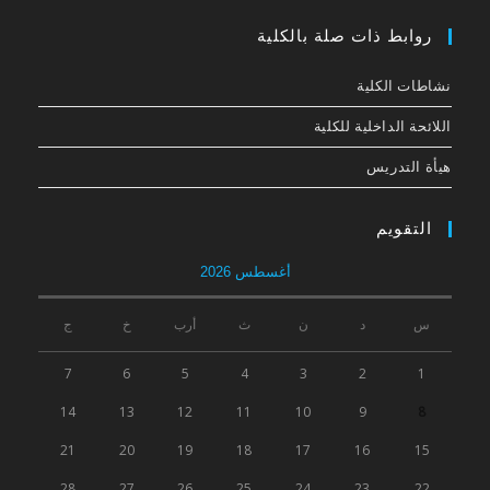
روابط ذات صلة بالكلية
نشاطات الكلية
اللائحة الداخلیة للكلیة
هيأة التدريس
التقويم
أغسطس 2026
س
د
ن
ث
أرب
خ
ج
7
6
5
4
3
2
1
14
13
12
11
10
9
8
21
20
19
18
17
16
15
28
27
26
25
24
23
22