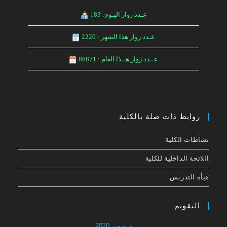
عـدد زوار اليـوم: 183
عـدد زوار هذا الشهر : 2220
عــدد زوار هــذا العام : 86871
روابط ذات صلة بالكلية
نشاطات الكلية
اللائحة الداخلیة للكلیة
هيأة التدريس
التقويم
ديسمبر 2020