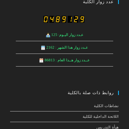
عدد زوار الكلية
عـدد زوار اليـوم: 125
عـدد زوار هذا الشهر : 2162
عــدد زوار هــذا العام : 86813
روابط ذات صلة بالكلية
نشاطات الكلية
اللائحة الداخلیة للكلیة
هيأة التدريس